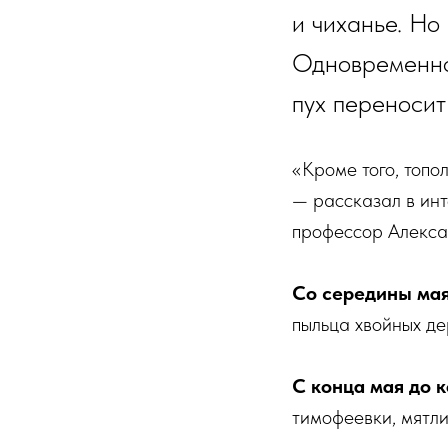
и чиханье. Но
Одновременно 
пух переносит
«Кроме того, топо
— рассказал в ин
профессор Алекса
Со середины мая
пыльца хвойных де
С конца мая до 
тимофеевки, мятли