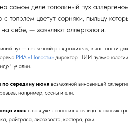
 на самом деле тополиный пух аллергеном
с тополем цветут сорняки, пыльцу котор
 на себе, — заявляют аллергологи.
линый пух — серьезный раздражитель, в частности дых
тервью
РИА «Новости»
директор НИИ пульмонологи
ндр Чучалин.
 по середину июня
возможной виновницей аллергии
ревьев, например, сосны и ели.
конца июля
в воздухе разносится пыльца злаковых тра
ка, райграса, лисохвоста, костера, ржи.