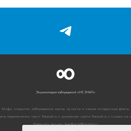
Энциклопедия заблуждений «НЕ ЗНАЛ»
Мифы, открытия, заблуждения, квизы, iq тесты и самые интересные факты
ете перепечатать текст Neznal.ru с указанием сайта Neznal.ru и ссылки на
Написать письмо:
feedback@neznal.ru