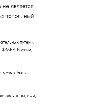
 не является.
ых тополиный
ательных путей»,
и ФМБА России,
 может быть
в: овсяницы, ежи,