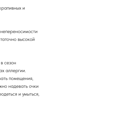
крапивных и
о непереносимости
статочно высокой
в сезон
ах аллергии.
вать помещения,
ожно надевать очки
одеться и умыться,