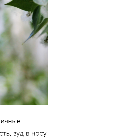
пичные
ть, зуд в носу