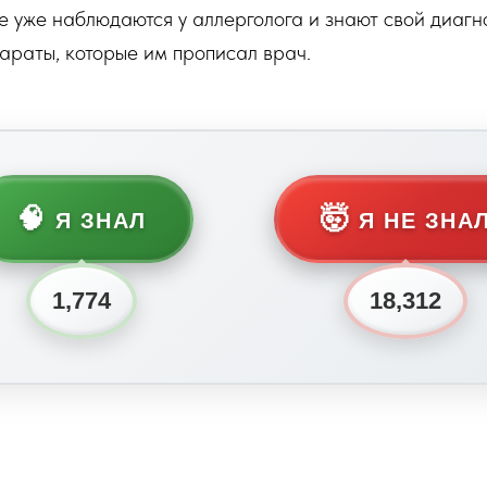
е уже наблюдаются у аллерголога и знают свой диагн
араты, которые им прописал врач.
🧠
🤯
Я ЗНАЛ
Я НЕ ЗНА
1,774
18,312