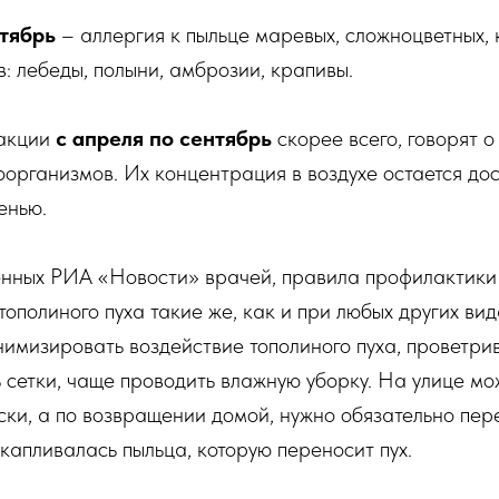
тябрь
– аллергия к пыльце маревых, сложноцветных, 
в: лебеды, полыни, амброзии, крапивы.
еакции
с апреля по сентябрь
скорее всего, говорят 
организмов. Их концентрация в воздухе остается до
енью.
нных РИА «Новости» врачей, правила профилактики 
ополиного пуха такие же, как и при любых других вид
имизировать воздействие тополиного пуха, проветри
ь сетки, чаще проводить влажную уборку. На улице м
ки, а по возвращении домой, нужно обязательно пере
скапливалась пыльца, которую переносит пух.