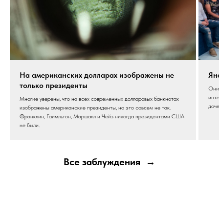
На американских долларах изображены не
Ян
только президенты
Они 
инте
Многие уверены, что на всех современных долларовых банкнотах
доче
изображены американские президенты, но это совсем не так.
Франклин, Гаимльтон, Маршалл и Чейз никогда президентами США
не были.
Все заблуждения