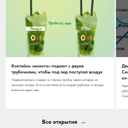
Коктейль «мохито» подают с двумя
Дв
трубочками, чтобы под лед поступал воздух
См
из
Ледяная крошка cоздает в стакане пробку, через которую не
проходит воздух. Если в коктейле есть вторая трубочка, то воздух
Чере
втянется через нее
дубл
Она 
Все открытия