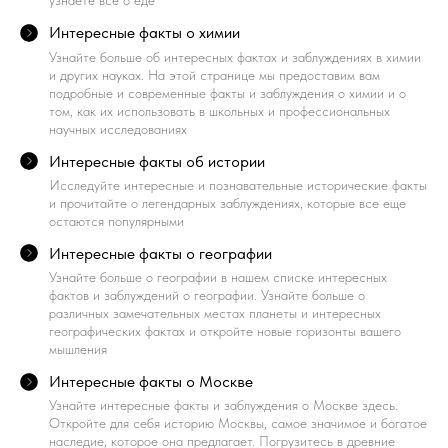
узнаете все о еде
Интересные факты о химии
Узнайте больше об интересных фактах и заблуждениях в химии
и других науках. На этой странице мы предоставим вам
подробные и современные факты и заблуждения о химии и о
том, как их использовать в школьных и профессиональных
научных исследованиях
Интересные факты об истории
Исследуйте интересные и познавательные исторические факты
и прочитайте о легендарных заблуждениях, которые все еще
остаются популярными
Интересные факты о географии
Узнайте больше о географии в нашем списке интересных
фактов и заблуждений о географии. Узнайте больше о
различных замечательных местах планеты и интересных
географических фактах и откройте новые горизонты вашего
мышления
Интересные факты о Москве
Узнайте интересные факты и заблуждения о Москве здесь.
Откройте для себя историю Москвы, самое значимое и богатое
наследие, которое она предлагает. Погрузитесь в древние