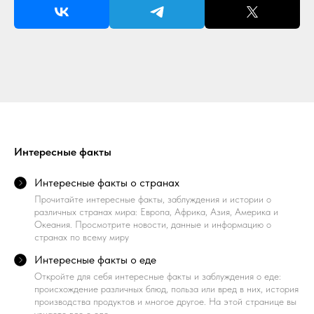
Интересные факты
Интересные факты о странах
Прочитайте интересные факты, заблуждения и истории о
различных странах мира: Европа, Африка, Азия, Америка и
Океания. Просмотрите новости, данные и информацию о
странах по всему миру
Интересные факты о еде
Откройте для себя интересные факты и заблуждения о еде:
происхождение различных блюд, польза или вред в них, история
производства продуктов и многое другое. На этой странице вы