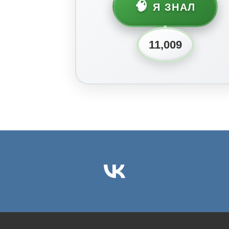
🧠
Я ЗНАЛ
11,009