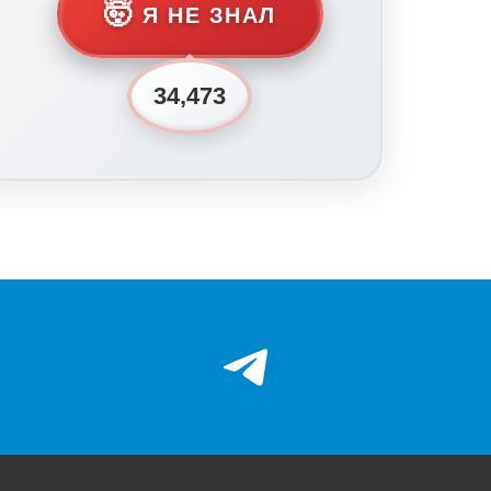
🤯
Я НЕ ЗНАЛ
34,473