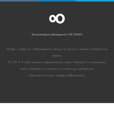
Энциклопедия заблуждений «НЕ ЗНАЛ»
Мифы, открытия, заблуждения, квизы, iq тесты и самые интересные
факты
CC BY 4.0
| Вы можете перепечатать текст Neznal.ru с указанием
сайта Neznal.ru и ссылки на страницу материала
Написать письмо:
feedback@neznal.ru